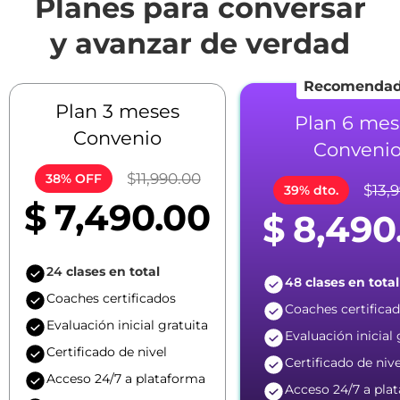
Planes para conversar
y avanzar de verdad
Recomenda
Plan 3 meses
Plan 6 mes
Convenio
Conveni
$
11,990.00
38
% OFF
$
13,
39
% dto.
$
7,490.00
$
8,490
24
clases en total
48
clases en total
Coaches certificados
Coaches certifica
Evaluación inicial gratuita
Evaluación inicial 
Certificado de nivel
Certificado de nive
Acceso 24/7 a plataforma
Acceso 24/7 a pla