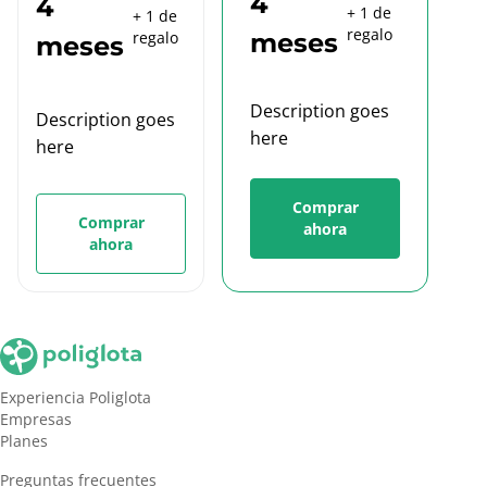
4
4
+
1
de
+
1
de
regalo
regalo
meses
meses
Description goes
Description goes
here
here
Comprar
Comprar
ahora
ahora
Experiencia Poliglota
Empresas
Planes
Preguntas frecuentes